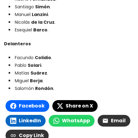
Santiago
Simón
.
Manuel
Lanzini
.
Nicolás
de la Cruz
.
Esequiel
Barco
.
Delanteros
Facundo
Colidio
.
Pablo
Solari
.
Matías
Suárez
.
Miguel
Borja
.
Salomón
Rondón
.
Facebook
Share on X
LinkedIn
WhatsApp
Email
Copy Link