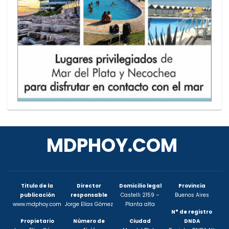
MDPHOY.COM
Titulo de la
Director
Domicilio legal
Provincia
publicación
responsable
Castelli 2159 –
Buenos Aires
www.mdphoy.com
Jorge Elías Gómez
Planta alta
N° de registro
Propietario
Número de
Ciudad
DNDA