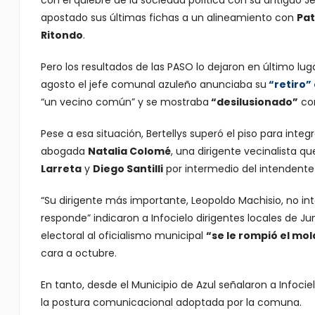
con el quiebre de la sociedad política con su antiguo 
apostado sus últimas fichas a un alineamiento con
Pat
Ritondo
.
Pero los resultados de las PASO lo dejaron en último lug
agosto el jefe comunal azuleño anunciaba su
“retiro” 
“un vecino común” y se mostraba
“desilusionado”
con
Pese a esa situación, Bertellys superó el piso para int
abogada
Natalia Colomé
, una dirigente vecinalista 
Larreta
y
Diego Santilli
por intermedio del intendente
“Su dirigente más importante, Leopoldo Machisio, no in
responde”
indicaron a Infocielo dirigentes locales de J
electoral al oficialismo municipal
“se le rompió el mo
cara a octubre.
En tanto, desde el Municipio de Azul señalaron a Infoci
la postura comunicacional adoptada por la comuna.