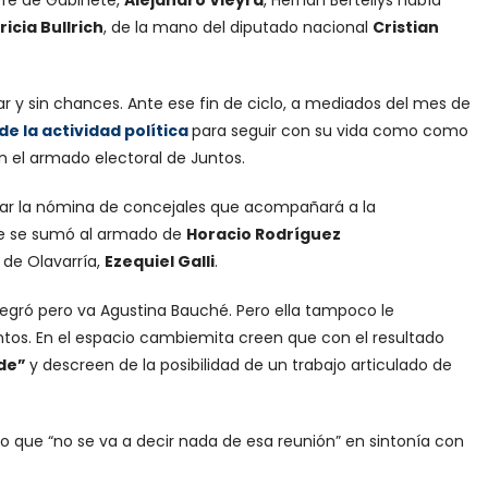
Jefe de Gabinete,
Alejandro Vieyra
, Hernán Bertellys había
ricia Bullrich
, de la mano del diputado nacional
Cristian
ar y sin chances. Ante ese fin de ciclo, a mediados del mes de
de la actividad política
para seguir con su vida como como
 el armado electoral de Juntos.
egrar la nómina de concejales que acompañará a la
que se sumó al armado de
Horacio Rodríguez
 de Olavarría,
Ezequiel Galli
.
tegró pero va Agustina Bauché. Pero ella tampoco le
untos. En el espacio cambiemita creen que con el resultado
lde”
y descreen de la posibilidad de un trabajo articulado de
elo que “no se va a decir nada de esa reunión” en sintonía con