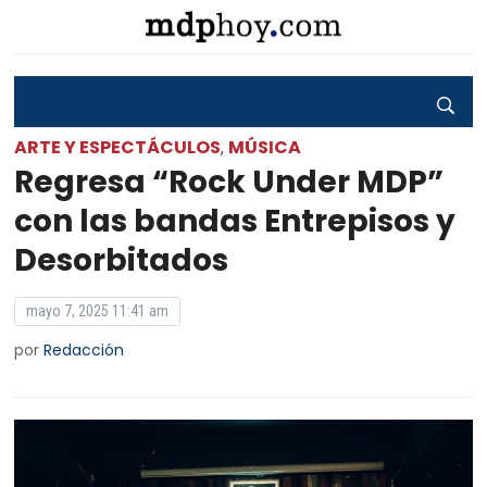
ARTE Y ESPECTÁCULOS
MÚSICA
,
Regresa “Rock Under MDP”
con las bandas Entrepisos y
Desorbitados
mayo 7, 2025 11:41 am
por
Redacción