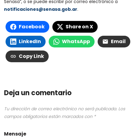
Senasa”, o se puede escribir por correo electrónico a
notificaciones@senasa.gob.ar
.
Facebook
Share on X
LinkedIn
WhatsApp
Email
Copy Link
Deja un comentario
Tu dirección de correo electrónico no será publicada.
Los
campos obligatorios están marcados con
*
Mensaje