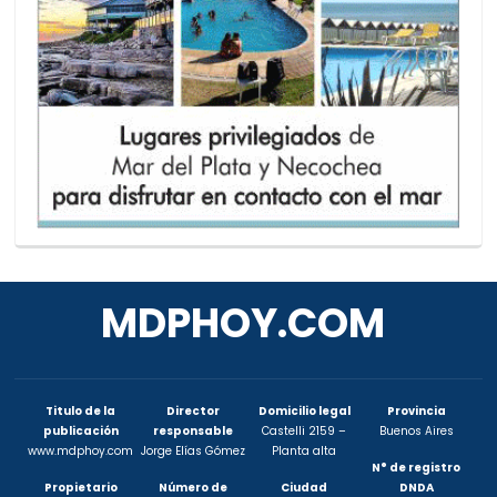
MDPHOY.COM
Titulo de la
Director
Domicilio legal
Provincia
publicación
responsable
Castelli 2159 –
Buenos Aires
www.mdphoy.com
Jorge Elías Gómez
Planta alta
N° de registro
Propietario
Número de
Ciudad
DNDA