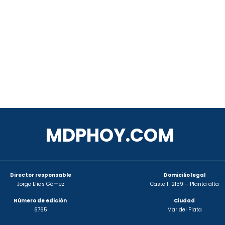
MDPHOY.COM
Director responsable
Domicilio legal
Jorge Elías Gómez
Castelli 2159 – Planta alta
Número de edición
Ciudad
6765
Mar del Plata