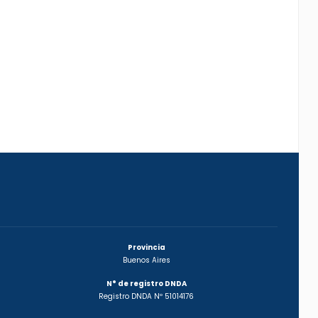
Provincia
Buenos Aires
N° de registro DNDA
Registro DNDA Nº 51014176