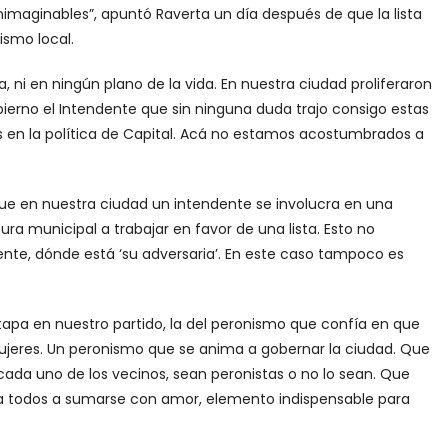
nimaginables”, apuntó Raverta un día después de que la lista
ismo local.
a, ni en ningún plano de la vida. En nuestra ciudad proliferaron
bierno el Intendente que sin ninguna duda trajo consigo estas
 en la política de Capital. Acá no estamos acostumbrados a
que en nuestra ciudad un intendente se involucra en una
tura municipal a trabajar en favor de una lista. Esto no
te, dónde está ‘su adversaria’. En este caso tampoco es
tapa en nuestro partido, la del peronismo que confía en que
ujeres. Un peronismo que se anima a gobernar la ciudad. Que
cada uno de los vecinos, sean peronistas o no lo sean. Que
ta a todos a sumarse con amor, elemento indispensable para