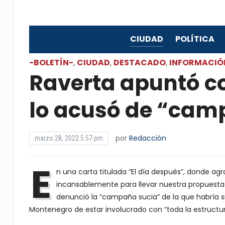
CIUDAD
POLÍTICA
-BOLETÍN-
CIUDAD
DESTACADO
INFORMACIÓ
,
,
,
Raverta apuntó c
lo acusó de “cam
por
Redacción
marzo 28, 2022 5:57 pm
E
n una carta titulada “El día después”, donde agr
incansablemente para llevar nuestra propuesta a 
denunció la “campaña sucia” de la que habría s
Montenegro de estar involucrado con “toda la estructur