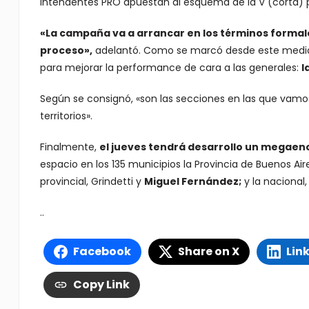
Intendentes PRO apuestan al esquema de la V (corta) p
«La campaña va a arrancar en los términos formal
proceso»,
adelantó. Como se marcó desde este medio,
para mejorar la performance de cara a las generales:
l
Según se consignó, «son las secciones en las que vam
territorios».
Finalmente,
el jueves tendrá desarrollo un megaen
espacio en los 135 municipios la Provincia de Buenos A
provincial, Grindetti y
Miguel Fernández;
y la nacional, 
..
Facebook
Share on X
Lin
Copy Link