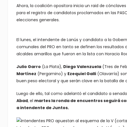
Ahora, la coalición opositora inicia un raid de cónclave
para el registro de candidatos proclamados en las PASO 
elecciones generales.
El lunes, el intendente de Lanús y candidato a la Gober
comunales del PRO en tanto se definen los resultados de
alcaldes amarillos que fueron en la lista con Horacio Rodr
Julio Garro
(La Plata),
Diego Valenzuela
(Tres de Feb
Martínez
(Pergamino) y
Ezequiel Galli
(Olavarría) so
buen peso electoral y que serán clave en la batalla de 
Luego de ello, tal como adelantó el candidato a senador 
Abad
, el
martes la ronda de encuentros seguirá con
a intendente de Juntos.