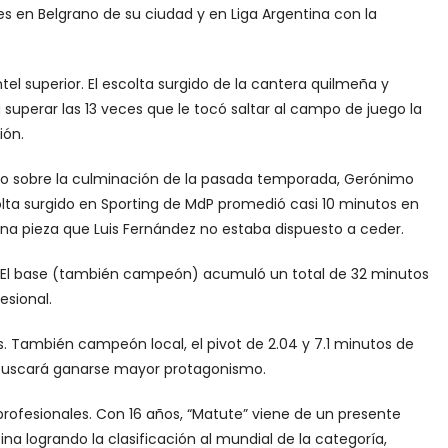
s en Belgrano de su ciudad y en Liga Argentina con la
el superior. El escolta surgido de la cantera quilmeña y
perar las 13 veces que le tocó saltar al campo de juego la
ión.
smo sobre la culminación de la pasada temporada, Gerónimo
colta surgido en Sporting de MdP promedió casi 10 minutos en
 una pieza que Luis Fernández no estaba dispuesto a ceder.
. El base (también campeón) acumuló un total de 32 minutos
esional.
iles. También campeón local, el pivot de 2.04 y 7.1 minutos de
, buscará ganarse mayor protagonismo.
rofesionales. Con 16 años, “Matute” viene de un presente
na logrando la clasificación al mundial de la categoría,