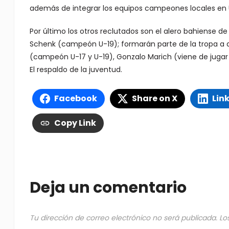
además de integrar los equipos campeones locales en U
Por último los otros reclutados son el alero bahiense d
Schenk (campeón U-19); formarán parte de la tropa a 
(campeón U-17 y U-19), Gonzalo Marich (viene de jugar
El respaldo de la juventud.
Facebook
Share on X
Lin
Copy Link
Deja un comentario
Tu dirección de correo electrónico no será publicada.
Lo