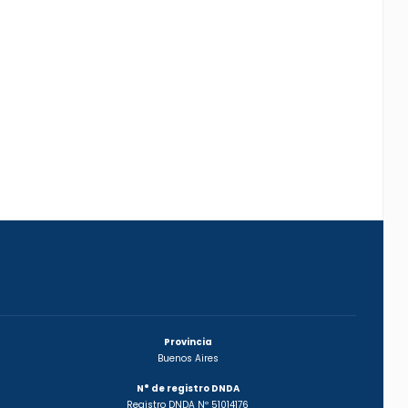
Provincia
Buenos Aires
N° de registro DNDA
Registro DNDA Nº 51014176