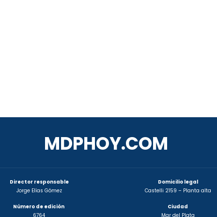
MDPHOY.COM
Director responsable
Domicilio legal
Jorge Elías Gómez
Castelli 2159 – Planta alta
Número de edición
Ciudad
6764
Mar del Plata