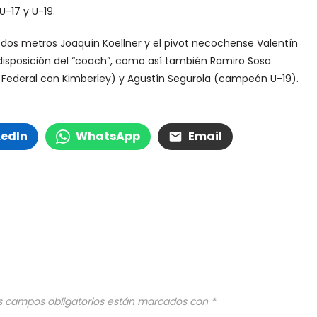
-17 y U-19.
e dos metros Joaquín Koellner y el pivot necochense Valentín
disposición del “coach”, como así también Ramiro Sosa
 Federal con Kimberley) y Agustín Segurola (campeón U-19).
kedIn
WhatsApp
Email
s campos obligatorios están marcados con
*