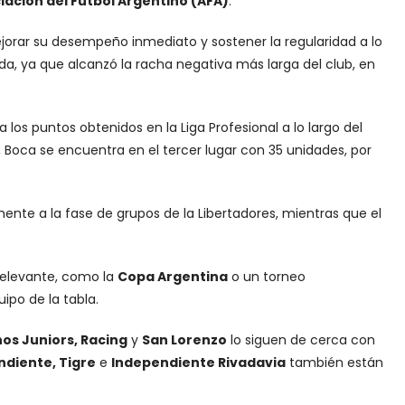
iación del Fútbol Argentino (AFA)
.
jorar su desempeño inmediato y sostener la regularidad a lo
da, ya que alcanzó la racha negativa más larga del club, en
 los puntos obtenidos en la Liga Profesional a lo largo del
Boca se encuentra en el tercer lugar con 35 unidades, por
ente a la fase de grupos de la Libertadores, mientras que el
 relevante, como la
Copa Argentina
o un torneo
uipo de la tabla.
os Juniors, Racing
y
San Lorenzo
lo siguen de cerca con
diente, Tigre
e
Independiente Rivadavia
también están