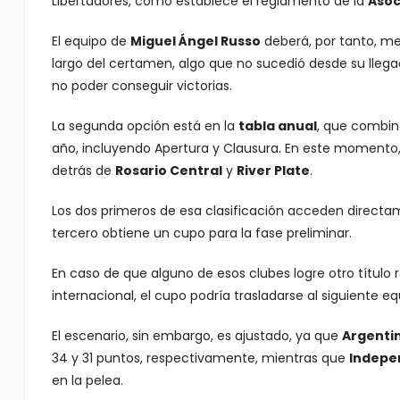
Libertadores, como establece el reglamento de la
Asoc
El equipo de
Miguel Ángel Russo
deberá, por tanto, me
largo del certamen, algo que no sucedió desde su llega
no poder conseguir victorias.
La segunda opción está en la
tabla anual
, que combina
año, incluyendo Apertura y Clausura. En este momento, 
detrás de
Rosario Central
y
River Plate
.
Los dos primeros de esa clasificación acceden directam
tercero obtiene un cupo para la fase preliminar.
En caso de que alguno de esos clubes logre otro título
internacional, el cupo podría trasladarse al siguiente eq
El escenario, sin embargo, es ajustado, ya que
Argentin
34 y 31 puntos, respectivamente, mientras que
Indepen
en la pelea.