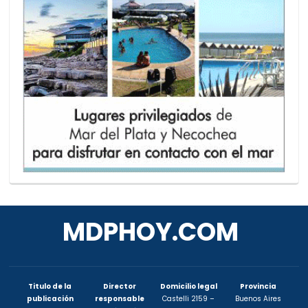
MDPHOY.COM
Titulo de la
Director
Domicilio legal
Provincia
publicación
responsable
Castelli 2159 –
Buenos Aires