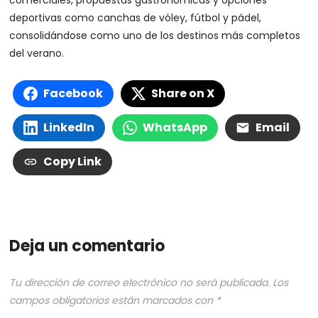
deportivas como canchas de vóley, fútbol y pádel,
consolidándose como uno de los destinos más completos
del verano.
Facebook
Share on X
LinkedIn
WhatsApp
Email
Copy Link
Deja un comentario
Tu dirección de correo electrónico no será publicada.
Los
campos obligatorios están marcados con
*