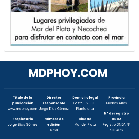
MDPHOY.COM
Titulo de la
Director
Domicilio legal
Provincia
publicación
responsable
Castelli 2159 –
Buenos Aires
www.mdphoy.com
Jorge Elías Gómez
Planta alta
N° de registro
Propietario
Número de
Ciudad
DNDA
Jorge Elías Gómez
edición
Mar del Plata
Registro DNDA Nº
6768
51014176