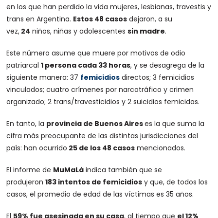
en los que han perdido la vida mujeres, lesbianas, travestis y
trans en Argentina.
Estos 48 casos
dejaron, a su
vez,
24
niños, niñas y adolescentes
sin madre
.
Este número asume que muere por motivos de odio
patriarcal
1 persona cada 33 horas
, y se desagrega de la
siguiente manera: 37
femicidios
directos; 3 femicidios
vinculados; cuatro crímenes por narcotráfico y crimen
organizado; 2 trans/travesticidios y 2 suicidios femicidas.
En tanto, la
provincia de Buenos Aires
es la que suma la
cifra más preocupante de las distintas jurisdicciones del
país: han ocurrido
25 de los 48 casos
mencionados.
El informe de
MuMaLá
indica también que se
produjeron
183 intentos de femicidios
y que, de todos los
casos, el promedio de edad de las víctimas es 35 años.
El
59% fue asesinada en su casa
, al tiempo que
el 12%