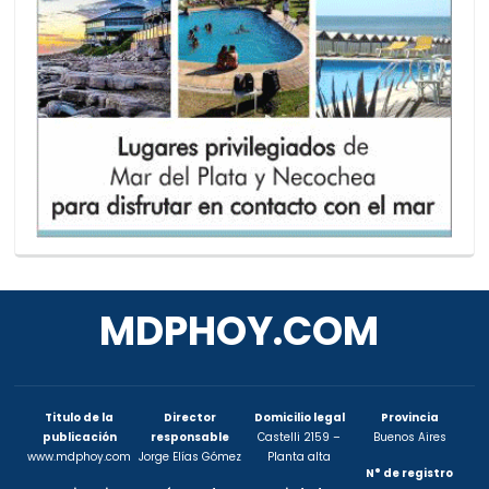
MDPHOY.COM
Titulo de la
Director
Domicilio legal
Provincia
publicación
responsable
Castelli 2159 –
Buenos Aires
www.mdphoy.com
Jorge Elías Gómez
Planta alta
N° de registro