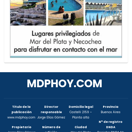
MDPHOY.COM
Titulo de la
Director
Domicilio legal
Provincia
publicación
responsable
Castelli 2159 –
Buenos Aires
www.mdphoy.com
Jorge Elías Gómez
Planta alta
N° de registro
Propietario
Número de
Ciudad
DNDA