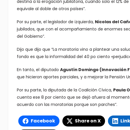
destina a la erogación jubilatoria, cuando solo el 12% d
equivale al doble de otros países”.
Por su parte, el legislador de izquierda,
Nicolas del Cañ
jubilados, que con el acompañamiento de enormes secto
del Gobierno”.
Dijo que dijo que “La moratoria vino a plantear una sol
fondo es que la informalidad del 40 po ciento «perjudi
En tanto, el diputado
Agustín Domingo (Innovación F
que hicieron aportes parciales, y a mejorar la Pensión U
Por su parte, la diputada de la Coalición Cívica,
Paula O
cuenta ese 8 por ciento que se dejó afuera al moment
acuerdo con las moratorias porque son parches”.
Facebook
Share on X
Lin