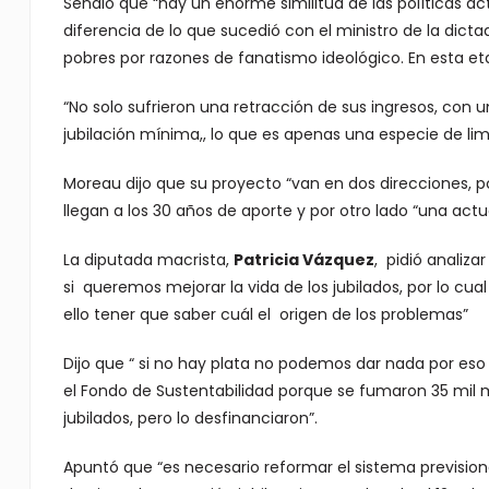
Señaló que “hay un enorme similitud de las políticas act
diferencia de lo que sucedió con el ministro de la dicta
pobres por razones de fanatismo ideológico. En esta et
“No solo sufrieron una retracción de sus ingresos, con 
jubilación mínima,, lo que es apenas una especie de 
Moreau dijo que su proyecto “van en dos direcciones, po
llegan a los 30 años de aporte y por otro lado “una actu
La diputada macrista,
Patricia Vázquez
, pidió analiza
si queremos mejorar la vida de los jubilados, por lo c
ello tener que saber cuál el origen de los problemas”
Dijo que “ si no hay plata no podemos dar nada por eso
el Fondo de Sustentabilidad porque se fumaron 35 mil m
jubilados, pero lo desfinanciaron”.
Apuntó que “es necesario reformar el sistema previsional