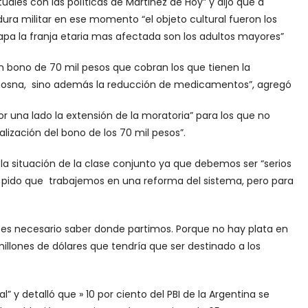
uales con las políticas de Martinez de Hoy” y dijo que a
dura militar en ese momento “el objeto cultural fueron los
apa la franja etaria mas afectada son los adultos mayores”
un bono de 70 mil pesos que cobran los que tienen la
limosna, sino además la reducción de medicamentos”, agregó
r una lado la extensión de la moratoria” para los que no
alización del bono de los 70 mil pesos”.
r la situación de la clase conjunto ya que debemos ser “serios
ual pido que trabajemos en una reforma del sistema, pero para
 es necesario saber donde partimos. Porque no hay plata en
illones de dólares que tendría que ser destinado a los
” y detalló que » 10 por ciento del PBI de la Argentina se