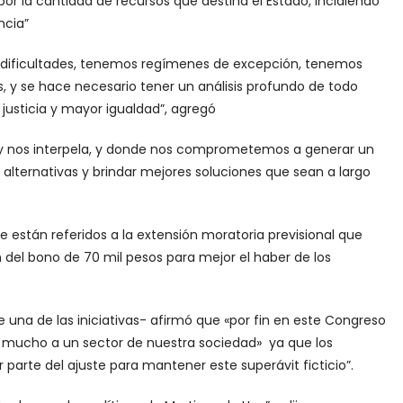
r la cantidad de recursos que destina el Estado, incidiendo
ncia”
s dificultades, tenemos regímenes de excepción, tenemos
, y se hace necesario tener un análisis profundo de todo
justicia y mayor igualdad”, agregó
oy nos interpela, y donde nos comprometemos a generar un
alternativas y brindar mejores soluciones que sean a largo
e están referidos a la extensión moratoria previsional que
 del bono de 70 mil pesos para mejor el haber de los
 una de las iniciativas- afirmó que «por fin en este Congreso
mucho a un sector de nuestra sociedad» ya que los
parte del ajuste para mantener este superávit ficticio”.