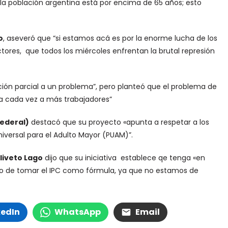
e la población argentina está por encima de 65 años; esto
o
, aseveró que “si estamos acá es por la enorme lucha de los
res, que todos los miércoles enfrentan la brutal represión
ución parcial a un problema”, pero planteó que el problema de
ca cada vez a más trabajadores”
ederal)
destacó que su proyecto «apunta a respetar a los
niversal para el Adulto Mayor (PUAM)”.
liveto Lago
dijo que su iniciativa establece qe tenga «en
o de tomar el IPC como fórmula, ya que no estamos de
kedIn
WhatsApp
Email