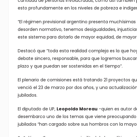
cantidad de personas involucradas, como así también po
esto profundamente en los niveles de pobreza e indige
“El régimen previsional argentino presenta muchísima
desorden normativo, tenemos desigualdades, injusticias
este sistema para dotarlo de mayor equidad, de mayor 
Destacó que “toda esta realidad compleja es la que h
debate sincero, responsable, para que logremos buscar 
plazo y que puedan ser sostenidas en el tiempo”.
El plenario de comisiones está tratando 21 proyectos qu
venció el 23 de marzo por dos años, y una actualización
jubilados.
El diputado de UP,
Leopoldo Moreau
-quien es autor de
desembarco uno de los temas que viene preocupando 
jubilados “han cargado sobre sus hombros con la mayor 