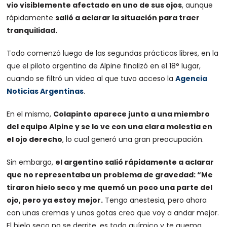
vio visiblemente afectado en uno de sus ojos
, aunque
rápidamente
salió a aclarar la situación para traer
tranquilidad.
Todo comenzó luego de las segundas prácticas libres, en la
que el piloto argentino de Alpine finalizó en el 18° lugar,
cuando se filtró un video al que tuvo acceso la
Agencia
Noticias Argentinas
.
En el mismo,
Colapinto aparece junto a una miembro
del equipo Alpine y se lo ve con una clara molestia en
el ojo derecho
, lo cual generó una gran preocupación.
Sin embargo,
el argentino salió rápidamente a aclarar
que no representaba un problema de gravedad: “Me
tiraron hielo seco y me quemó un poco una parte del
ojo, pero ya estoy mejor.
Tengo anestesia, pero ahora
con unas cremas y unas gotas creo que voy a andar mejor.
El hielo seco no se derrite, es todo químico y te quema.