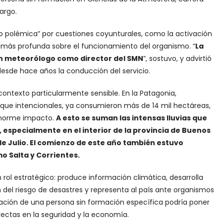
argo.
 o polémica” por cuestiones coyunturales, como la activación
ón más profunda sobre el funcionamiento del organismo. “
La
un meteorólogo como director del SMN
”, sostuvo, y advirtió
desde hace años la conducción del servicio.
ontexto particularmente sensible. En la Patagonia,
nque intencionales, ya consumieron más de 14 mil hectáreas,
enorme impacto.
A esto se suman las intensas lluvias que
, especialmente en el interior de la provincia de Buenos
de Julio. El comienzo de este año también estuvo
o Salta y Corrientes.
l estratégico: produce información climática, desarrolla
 del riesgo de desastres y representa al país ante organismos
gnación de una persona sin formación específica podría poner
irectas en la seguridad y la economía.