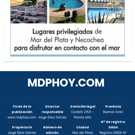
MDPHOY.COM
Titulo de la
Director
Domicilio legal
Provincia
publicación
responsable
Castelli 2159 –
Buenos Aires
www.mdphoy.com
Jorge Elías Gómez
Planta alta
N° de registro
Propietario
Número de
Ciudad
DNDA
Jorge Elías Gómez
edición
Mar del Plata
Registro DNDA Nº