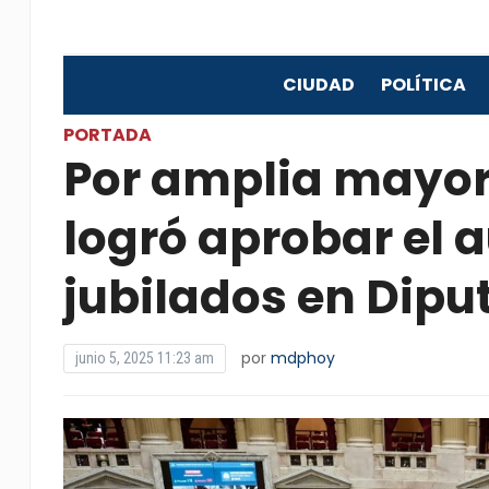
CIUDAD
POLÍTICA
PORTADA
Por amplia mayorí
logró aprobar el 
jubilados en Dipu
por
mdphoy
junio 5, 2025 11:23 am