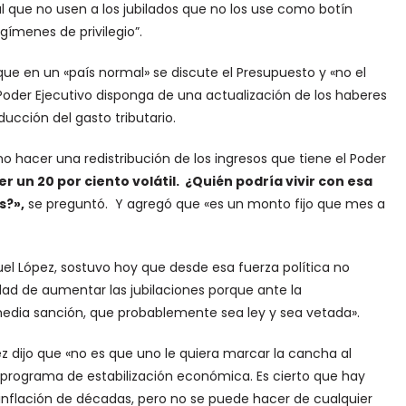
que no usen a los jubilados que no los use como botín
gímenes de privilegio”.
 que en un «país normal» se discute el Presupuesto y «no el
 Poder Ejecutivo disponga de una actualización de los haberes
ducción del gasto tributario.
o hacer una redistribución de los ingresos que tiene el Poder
er un 20 por ciento volátil. ¿Quién podría vivir con esa
s?»,
se preguntó. Y agregó que «es un monto fijo que mes a
nuel López, sostuvo hoy que desde esa fuerza política no
dad de aumentar las jubilaciones porque ante la
media sanción, que probablemente sea ley y sea vetada».
pez dijo que «no es que uno le quiera marcar la cancha al
programa de estabilización económica. Es cierto que hay
 inflación de décadas, pero no se puede hacer de cualquier