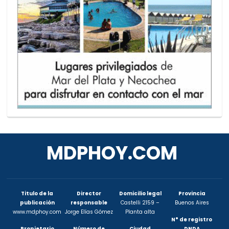
MDPHOY.COM
Titulo de la
Director
Domicilio legal
Provincia
publicación
responsable
Castelli 2159 –
Buenos Aires
www.mdphoy.com
Jorge Elías Gómez
Planta alta
N° de registro
Propietario
Número de
Ciudad
DNDA