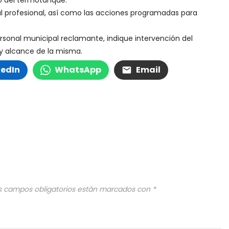
to del termotanque.
al profesional, así como las acciones programadas para
ersonal municipal reclamante, indique intervención del
 y alcance de la misma.
kedIn
WhatsApp
Email
s campos obligatorios están marcados con
*