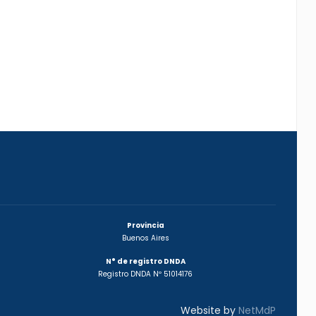
Provincia
Buenos Aires
N° de registro DNDA
Registro DNDA Nº 51014176
Website by
NetMdP