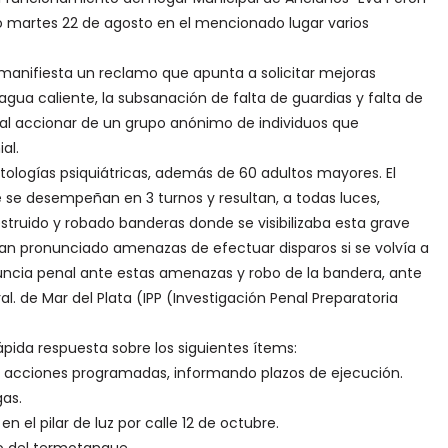
do martes 22 de agosto en el mencionado lugar varios
 manifiesta un reclamo que apunta a solicitar mejoras
de agua caliente, la subsanación de falta de guardias y falta de
 al accionar de un grupo anónimo de individuos que
al.
tologías psiquiátricas, además de 60 adultos mayores. El
se desempeñan en 3 turnos y resultan, a todas luces,
estruido y robado banderas donde se visibilizaba esta grave
brían pronunciado amenazas de efectuar disparos si se volvía a
nuncia penal ante estas amenazas y robo de la bandera, ante
al. de Mar del Plata (IPP (Investigación Penal Preparatoria
pida respuesta sobre los siguientes ítems:
s y acciones programadas, informando plazos de ejecución.
gas.
n el pilar de luz por calle 12 de octubre.