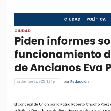
CIUDAD
POLÍTICA
CIUDAD
Piden informes so
funcionamiento d
de Ancianos Eva 
por
Redacción
septiembre 25, 2023 8:34 pm
El concejal de Unión por la Patria Roberto Chucho Páe
solicita al Departamento Ejecutivo que informe sobre e