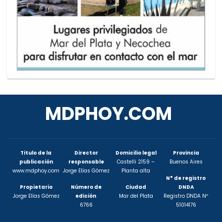
MDPHOY.COM
Titulo de la
Director
Domicilio legal
Provincia
publicación
responsable
Castelli 2159 –
Buenos Aires
www.mdphoy.com
Jorge Elías Gómez
Planta alta
N° de registro
Propietario
Número de
Ciudad
DNDA
Jorge Elías Gómez
edición
Mar del Plata
Registro DNDA Nº
6766
51014176