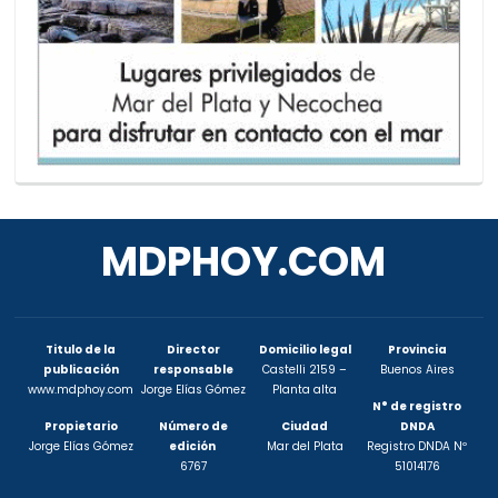
MDPHOY.COM
Titulo de la
Director
Domicilio legal
Provincia
publicación
responsable
Castelli 2159 –
Buenos Aires
www.mdphoy.com
Jorge Elías Gómez
Planta alta
N° de registro
Propietario
Número de
Ciudad
DNDA
Jorge Elías Gómez
edición
Mar del Plata
Registro DNDA Nº
6767
51014176