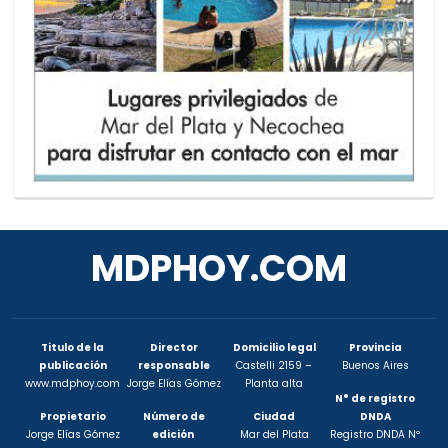
MDPHOY.COM
Titulo de la
Director
Domicilio legal
Provincia
publicación
responsable
Castelli 2159 –
Buenos Aires
www.mdphoy.com
Jorge Elías Gómez
Planta alta
N° de registro
Propietario
Número de
Ciudad
DNDA
Jorge Elías Gómez
edición
Mar del Plata
Registro DNDA Nº