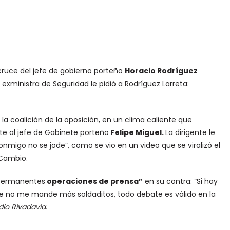
l cruce del jefe de gobierno porteño
Horacio Rodríguez
 exministra de Seguridad le pidió a Rodríguez Larreta:
 la coalición de la oposición, en un clima caliente que
nte al jefe de Gabinete porteño
Felipe Miguel
.
La dirigente le
onmigo no se jode”, como se vio en un video que se viralizó el
 Cambio.
 “permanentes
operaciones de prensa”
en su contra: “Si hay
 no me mande más soldaditos, todo debate es válido en la
io Rivadavia.