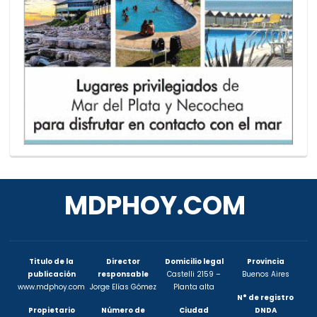
MDPHOY.COM
Titulo de la
Director
Domicilio legal
Provincia
publicación
responsable
Castelli 2159 –
Buenos Aires
www.mdphoy.com
Jorge Elías Gómez
Planta alta
N° de registro
Propietario
Número de
Ciudad
DNDA