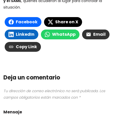
y el SAME
, quienes acudieron al lugar para controlar la
situación.
Facebook
Share on X
LinkedIn
WhatsApp
Email
Copy Link
Deja un comentario
Tu dirección de correo electrónico no será publicada.
Los
campos obligatorios están marcados con
*
Mensaje