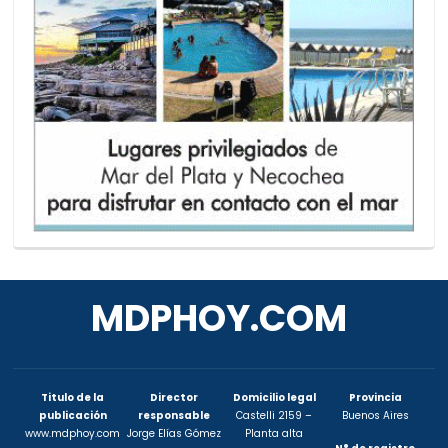
MDPHOY.COM
Titulo de la
Director
Domicilio legal
Provincia
publicación
responsable
Castelli 2159 –
Buenos Aires
www.mdphoy.com
Jorge Elías Gómez
Planta alta