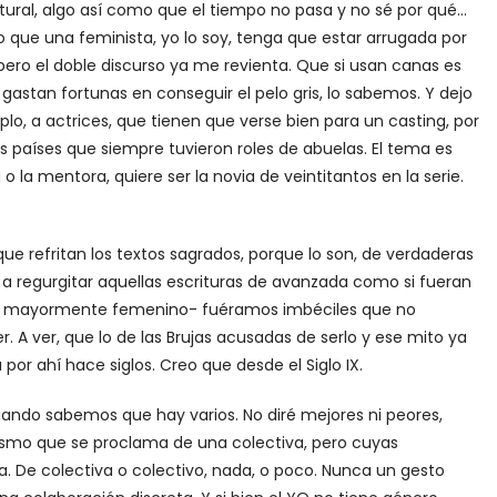
atural, algo así como que el tiempo no pasa y no sé por qué…
o que una feminista, yo lo soy, tenga que estar arrugada por
, pero el doble discurso ya me revienta. Que si usan canas es
gastan fortunas en conseguir el pelo gris, lo sabemos. Y dejo
plo, a actrices, que tienen que verse bien para un casting, por
os países que siempre tuvieron roles de abuelas. El tema es
 la mentora, quiere ser la novia de veintitantos en la serie.
 que refritan los textos sagrados, porque lo son, de verdaderas
 a regurgitar aquellas escrituras de avanzada como si fueran
 es mayormente femenino- fuéramos imbéciles que no
. A ver, que lo de las Brujas acusadas de serlo y ese mito ya
por ahí hace siglos. Creo que desde el Siglo IX.
ndo sabemos que hay varios. No diré mejores ni peores,
inismo que se proclama de una colectiva, pero cuyas
. De colectiva o colectivo, nada, o poco. Nunca un gesto