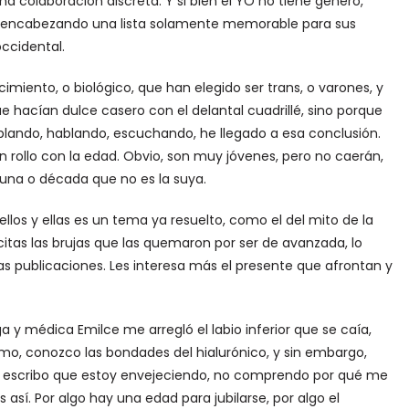
na colaboración discreta. Y si bien el YO no tiene género,
, encabezando una lista solamente memorable para sus
ccidental.
miento, o biológico, que han elegido ser trans, o varones, y
ue hacían dulce casero con el delantal cuadrillé, sino porque
blando, hablando, escuchando, he llegado a esa conclusión.
 rollo con la edad. Obvio, son muy jóvenes, pero no caerán,
 una o década que no es la suya.
ellos y ellas es un tema ya resuelto, como el del mito de la
itas las brujas que las quemaron por ser de avanzada, lo
tas publicaciones. Les interesa más el presente que afrontan y
a y médica Emilce me arregló el labio inferior que se caía,
smo, conozco las bondades del hialurónico, y sin embargo,
o escribo que estoy envejeciendo, no comprendo por qué me
así. Por algo hay una edad para jubilarse, por algo el