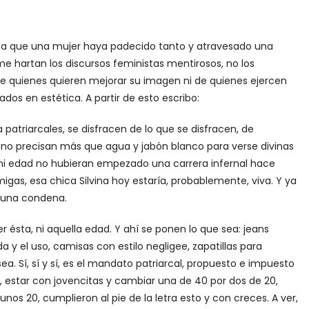
ena que una mujer haya padecido tanto y atravesado una
me hartan los discursos feministas mentirosos, no los
 de quienes quieren mejorar su imagen ni de quienes ejercen
dos en estética. A partir de esto escribo:
patriarcales, se disfracen de lo que se disfracen, de
 no precisan más que agua y jabón blanco para verse divinas
e mi edad no hubieran empezado una carrera infernal hace
igas, esa chica Silvina hoy estaría, probablemente, viva. Y ya
 una condena.
ésta, ni aquella edad. Y ahí se ponen lo que sea: jeans
da y el uso, camisas con estilo negligee, zapatillas para
a. Sí, sí y sí, es el mandato patriarcal, propuesto e impuesto
 estar con jovencitas y cambiar una de 40 por dos de 20,
os 20, cumplieron al pie de la letra esto y con creces. A ver,