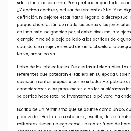
si les place, no está mal. Pero pretender que todo es n
¿Y encima decirse y actuar de feministas? No. Y no dig
definición, ni dejarse estar hasta llegar a la decrepitud
porque ahora están de moda las canas y las jovencitas 
de lado esta indignación por el doble discurso, por ejem
ejemplo. Y no sé si dejo de lado a las actrices de algun
cuando una mujer, en edad de ser la abuela o la suegra o
No va, amor, no va.
Hablo de las intelectuales. De ciertas intelectuales. Las
referentes que patearon el tablero en su época y salen
descubrimientos propios o como si todas -el público
conociéramos a las precursoras o no las supiéramos leer
se derribó hace rato. No inventemos la pólvora. Ya anda 
Escribo de un feminismo que se asume como único, cua
pero varios. Hablo, o en este caso, escribo, de un fem
militantes tienen un ego como un motor fuera de borda