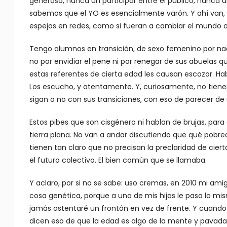
generoso, nunca un participar entre el público, nunca u
sabemos que el YO es esencialmente varón. Y ahí van
espejos en redes, como si fueran a cambiar el mundo o
Tengo alumnos en transición, de sexo femenino por naci
no por envidiar el pene ni por renegar de sus abuelas q
estas referentes de cierta edad les causan escozor. Ha
Los escucho, y atentamente. Y, curiosamente, no tienen
sigan o no con sus transiciones, con eso de parecer de
Estos pibes que son cisgénero ni hablan de brujas, para 
tierra plana. No van a andar discutiendo que qué pobrec
tienen tan claro que no precisan la preclaridad de cier
el futuro colectivo. El bien común que se llamaba.
Y aclaro, por si no se sabe: uso cremas, en 2010 mi amig
cosa genética, porque a una de mis hijas le pasa lo mi
jamás ostentaré un frontón en vez de frente. Y cuand
dicen eso de que la edad es algo de la mente y pavadas 