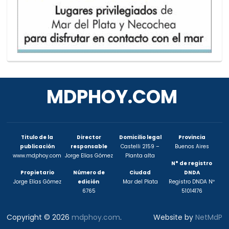
MDPHOY.COM
Titulo de la
Director
Domicilio legal
Provincia
publicación
responsable
Castelli 2159 –
Buenos Aires
www.mdphoy.com
Jorge Elías Gómez
Planta alta
N° de registro
Propietario
Número de
Ciudad
DNDA
Jorge Elías Gómez
edición
Mar del Plata
Registro DNDA Nº
6765
51014176
Copyright © 2026
mdphoy.com
.
Website by
NetMdP