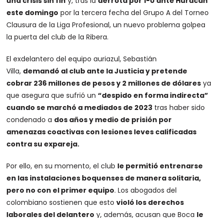
una crisis sin fin
y, tras la
derrota por 1-0 ante Huracán
este domingo
por la tercera fecha del Grupo A del Torneo
Clausura de la Liga Profesional, un nuevo problema golpea
la puerta del club de la Ribera.
El exdelantero del equipo auriazul, Sebastián
Villa,
demandó al club ante la Justicia y pretende
cobrar 236 millones de pesos y 2 millones de dólares
ya
que asegura que sufrió un
“despido en forma indirecta”
cuando se marchó a mediados de 2023
tras haber sido
condenado a
dos años y medio de prisión por
amenazas coactivas con lesiones leves calificadas
contra su expareja.
Por ello, en su momento, el club
le permitió entrenarse
en las instalaciones boquenses de manera solitaria,
pero no con el primer equipo
. Los abogados del
colombiano sostienen que esto
violó los derechos
laborales del delantero
y, además, acusan que Boca
le