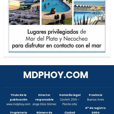
MDPHOY.COM
Titulo de la
Director
Domicilio legal
Provincia
publicación
responsable
Castelli 2159 –
Buenos Aires
www.mdphoy.com
Jorge Elías Gómez
Planta alta
N° de registro
Propietario
Número de
Ciudad
DNDA