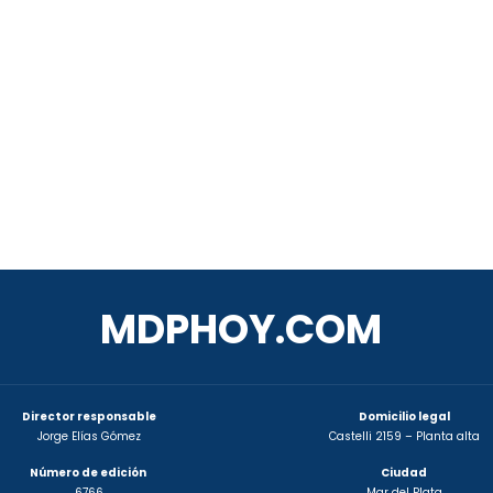
MDPHOY.COM
Director responsable
Domicilio legal
Jorge Elías Gómez
Castelli 2159 – Planta alta
Número de edición
Ciudad
6766
Mar del Plata