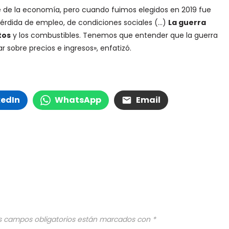
e de la economía, pero cuando fuimos elegidos en 2019 fue
pérdida de empleo, de condiciones sociales (…)
La guerra
tos
y los combustibles. Tenemos que entender que la guerra
 sobre precios e ingresos», enfatizó.
kedIn
WhatsApp
Email
s campos obligatorios están marcados con
*