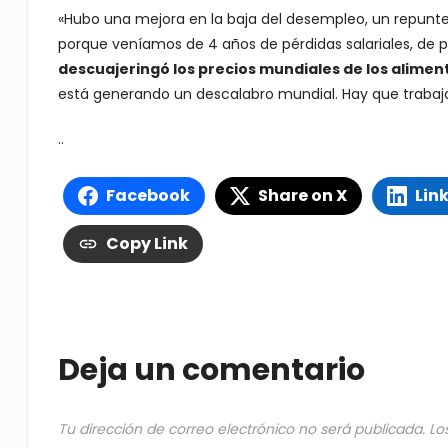
«Hubo una mejora en la baja del desempleo, un repunt
porque veníamos de 4 años de pérdidas salariales, de 
descuajeringó los precios mundiales de los alimen
está generando un descalabro mundial. Hay que trabajar
..
Facebook
Share on X
Lin
Copy Link
Deja un comentario
Tu dirección de correo electrónico no será publicada.
Lo