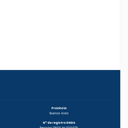
Provincia
Buenos Aires
N° de registro DNDA
Registro DNDA Nº 51014176