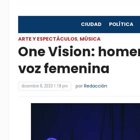
CIUDAD
POLÍTICA
ARTE Y ESPECTÁCULOS
MÚSICA
,
One Vision: home
voz femenina
por
Redacción
diciembre 8, 2023 1:18 pm