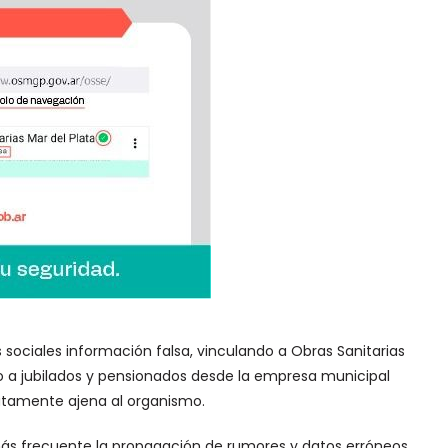
 sociales información falsa, vinculando a Obras Sanitarias
o a jubilados y pensionados desde la empresa municipal
utamente ajena al organismo.
más frecuente la propagación de rumores y datos erróneos