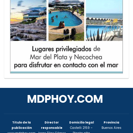
MDPHOY.COM
Titulo de la
Director
Domicilio legal
Provincia
publicación
responsable
Castelli 2159 –
Buenos Aires