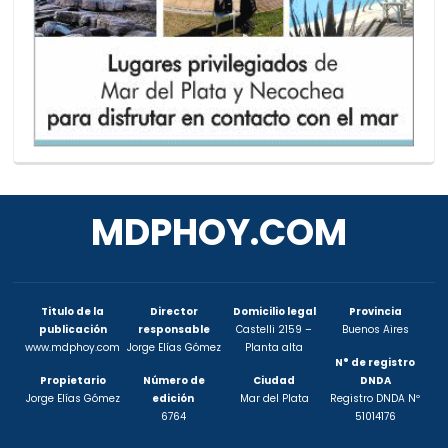
MDPHOY.COM
Titulo de la
Director
Domicilio legal
Provincia
publicación
responsable
Castelli 2159 –
Buenos Aires
www.mdphoy.com
Jorge Elías Gómez
Planta alta
N° de registro
Propietario
Número de
Ciudad
DNDA
Jorge Elías Gómez
edición
Mar del Plata
Registro DNDA Nº
6764
51014176