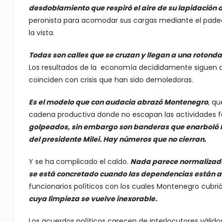
desdoblamiento que respiró el aire de su lapidación a
peronista para acomodar sus cargas mediante el padec
la vista.
Todas son calles que se cruzan y llegan a una rotond
Los resultados de la economía decididamente siguen a
coinciden con crisis que han sido demoledoras.
Es el modelo que con audacia abrazó Montenegro
, qu
cadena productiva donde no escapan las actividades fab
golpeados, sin embargo son banderas que enarboló M
del presidente Milei. Hay números que no cierran.
Y se ha complicado el caldo.
Nada parece normalizado
se está concretado cuando las dependencias están a
funcionarios políticos con los cuales Montenegro cubr
cuya limpieza se vuelve inexorable.
Los acuerdos políticos carecen de interlocutores válidos