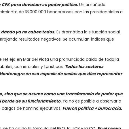
 CFK para devaluar su poder político.
Un amañado
imiento de 18.000.000 bonaerenses con las presidenciales a
a dando ya no caben todos.
Es dramática la situación social.
rrojando resultados negativos. Se acumulan índices que
e refleja en Mar del Plata una pronunciada caída de toda la
riles, comerciales y turísticas.
Todos los sectores
ontenegro en esa especie de sosías que dice representar
, sino que se asume como una transferencia de poder que
l borde de su funcionamiento.
Ya no es posible a observar a
ió cargos de nómina ejecutivos.
Fueron política + burocracia,
, se ha caído la fórmula del PRO, la UCR y la CC.
En el nuevo