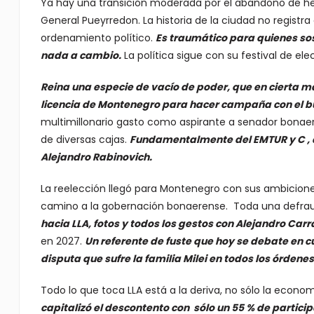
Ya hay una transición moderada por el abandono de hec
General Pueyrredon. La historia de la ciudad no registr
ordenamiento político.
Es traumático para quienes sos
nada a cambio.
La política sigue con su festival de e
Reina una especie de vacío de poder, que en cierta 
licencia de Montenegro para hacer campaña con el bu
multimillonario gasto como aspirante a senador bonaer
de diversas cajas.
Fundamentalmente del EMTUR y C , 
Alejandro Rabinovich.
La reelección llegó para Montenegro con sus ambicione
camino a la gobernación bonaerense. Toda una defrau
hacia LLA, fotos y todos los gestos con Alejandro Carr
en 2027.
Un referente de fuste que hoy se debate en c
disputa que sufre la familia Milei en todos los órdenes 
Todo lo que toca LLA está a la deriva, no sólo la econo
capitalizó el descontento con sólo un 55 % de participa