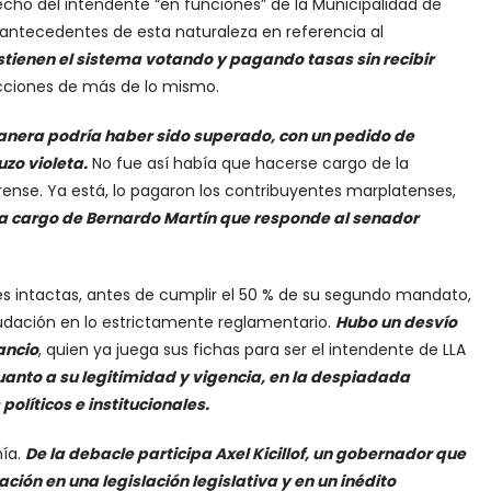
ho del intendente “en funciones” de la Municipalidad de
a antecedentes de esta naturaleza en referencia al
tienen el sistema votando y pagando tasas sin recibir
lecciones de más de lo mismo.
manera podría haber sido superado, con un pedido de
zo violeta.
No fue así había que hacerse cargo de la
ense. Ya está, lo pagaron los contribuyentes marplatenses,
a cargo de Bernardo Martín que responde al senador
s intactas, antes de cumplir el 50 % de su segundo mandato,
dación en lo estrictamente reglamentario.
Hubo un desvío
ancio
, quien ya juega sus fichas para ser el intendente de LLA
uanto a su legitimidad y vigencia, en la despiadada
políticos e institucionales.
mía.
De la debacle participa Axel Kicillof, un gobernador que
ción en una legislación legislativa y en un inédito