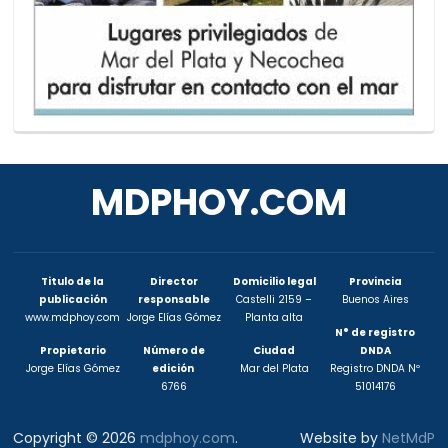
MDPHOY.COM
Titulo de la
Director
Domicilio legal
Provincia
publicación
responsable
Castelli 2159 –
Buenos Aires
www.mdphoy.com
Jorge Elías Gómez
Planta alta
N° de registro
Propietario
Número de
Ciudad
DNDA
Jorge Elías Gómez
edición
Mar del Plata
Registro DNDA Nº
6766
51014176
Copyright © 2026
mdphoy.com
.
Website by
NetMdP