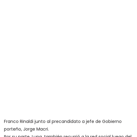
Franco Rinaldi junto al precandidato a jefe de Gobierno
porteño, Jorge Macri.
Por su parte, Luna, también recurrió a la red social luego del