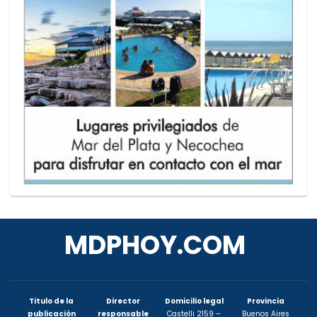
MDPHOY.COM
Titulo de la
Director
Domicilio legal
Provincia
publicación
responsable
Castelli 2159 –
Buenos Aires