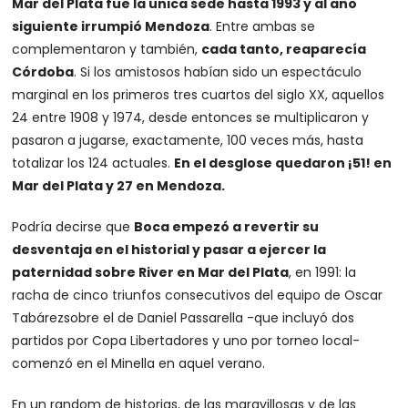
Mar del Plata fue la única sede hasta 1993 y al año
siguiente irrumpió Mendoza
. Entre ambas se
complementaron y también,
cada tanto, reaparecía
Córdoba
. Si los amistosos habían sido un espectáculo
marginal en los primeros tres cuartos del siglo XX, aquellos
24 entre 1908 y 1974, desde entonces se multiplicaron y
pasaron a jugarse, exactamente, 100 veces más, hasta
totalizar los 124 actuales.
En el desglose quedaron ¡51! en
Mar del Plata y 27 en Mendoza.
Podría decirse que
Boca empezó a revertir su
desventaja en el historial y pasar a ejercer la
paternidad sobre River en Mar del Plata
, en 1991: la
racha de cinco triunfos consecutivos del equipo de Oscar
Tabárezsobre el de Daniel Passarella -que incluyó dos
partidos por Copa Libertadores y uno por torneo local-
comenzó en el Minella en aquel verano.
En un random de historias, de las maravillosas y de las