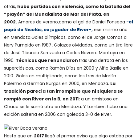
otras,
hubo partidos con violencia, como la batalla del
“playón” del Mundialista de Mar del Plata, en
2002.
Amores de verano,como el gol de Daniel Fonseca
-el
papá de Nicolás, ex jugador de River-,
ese mismo año
en Mendoza.Goles olímpicos, como el de Jorge Comas a
Nery Pumpido en 1987
.
Golazos olvidados, como un tiro libre
de José Tiburcio Serrizuela a Carlos Navarro Montoya en
1990.
Técnicos que renunciaron
tras una derrota en los
superclásicos, como Ramón Díaz en 2000 y Alfio Basile en
2010
.
Goles en multiplicado, como los tres de Martín
Palermo a Germán Burgos en 2000, en Mendoza.
La
tradición parecía tan irrompible que ni siquiera se
rompió con River en la B, en 2011:
a un amistoso en
Chaco se le sumó otro en Mendoza. Y también hubo una
edición salteña en 2006 con goleada 3-0 de River.
Hasta que en
2017
llegó el primer aviso que algo estaba por