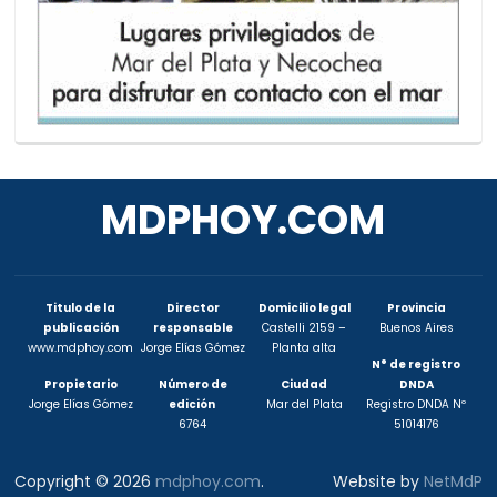
MDPHOY.COM
Titulo de la
Director
Domicilio legal
Provincia
publicación
responsable
Castelli 2159 –
Buenos Aires
www.mdphoy.com
Jorge Elías Gómez
Planta alta
N° de registro
Propietario
Número de
Ciudad
DNDA
Jorge Elías Gómez
edición
Mar del Plata
Registro DNDA Nº
6764
51014176
Copyright © 2026
mdphoy.com
.
Website by
NetMdP