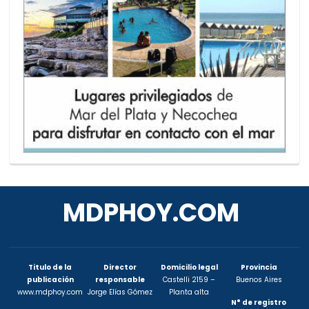
MDPHOY.COM
Titulo de la
Director
Domicilio legal
Provincia
publicación
responsable
Castelli 2159 –
Buenos Aires
www.mdphoy.com
Jorge Elías Gómez
Planta alta
N° de registro