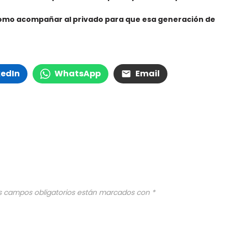
como acompañar al privado para que esa generación de
kedIn
WhatsApp
Email
s campos obligatorios están marcados con
*