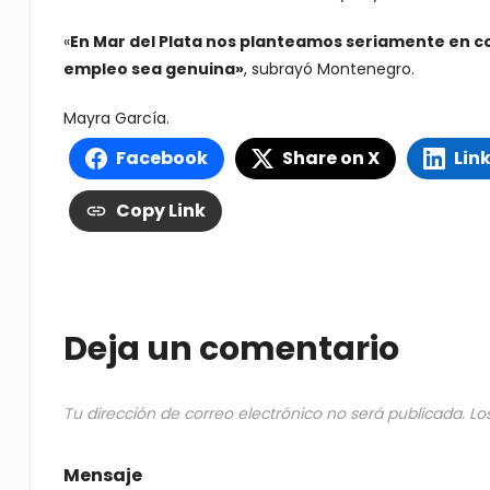
«
En Mar del Plata nos planteamos seriamente en 
empleo sea genuina»
, subrayó Montenegro.
Mayra García.
Facebook
Share on X
Lin
Copy Link
Deja un comentario
Tu dirección de correo electrónico no será publicada.
Lo
Mensaje