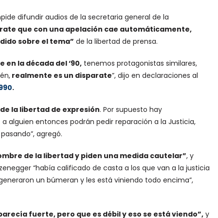
mpide difundir audios de la secretaria general de la
arate que con una apelación cae automáticamente,
edido sobre el tema”
de la libertad de prensa.
en la década del ‘90,
tenemos protagonistas similares,
én,
realmente es un disparate
”, dijo en declaraciones al
 990
.
e la libertad de expresión
. Por supuesto hay
a alguien entonces podrán pedir reparación a la Justicia,
 pasando”, agregó.
ombre de la libertad y piden una medida cautelar”
, y
enegger “había calificado de casta a los que van a la justicia
 generaron un búmeran y les está viniendo todo encima”,
arecía fuerte, pero que es débil y eso se está viendo”,
y