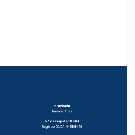
Provincia
Buenos Aires
N° de registro DNDA
Registro DNDA Nº 51014176