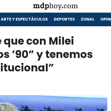
ARTE Y ESPECTÁCULOS
DEPORTES
ZONAL
OPIN
 que con Milei
os ’90” y tenemos
titucional”