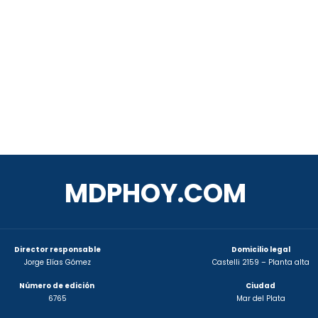
MDPHOY.COM
Director responsable
Domicilio legal
Jorge Elías Gómez
Castelli 2159 – Planta alta
Número de edición
Ciudad
6765
Mar del Plata