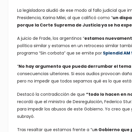
La legisladora aludió de ese modo al fallo judicial que i
Presidencia, Karina Milei, al que calificó como “
un disp
porque la Corte Suprema de Justicia ya se ha exp
A juicio de Frade, los argentinos “
estamos nuevamente 
política similar y estamos en un retroceso similar tambi
programa “Sin corbata” que se emite por
Splendid AM
“
No hay argumento que pueda derrumbar el tema d
consecuencias ulteriores. Si esos audios provocan daño 
pero no impedir que todos sepamos qué es lo que está
Destacó la contradicción de que
“todo lo hacen en n
recordó que el ministro de Desregulación, Federico Sturz
para impedir los abusos de este Gobierno. Yo creo que
subrayó.
Tras resaltar que estamos frente a “u
n Gobierno que p