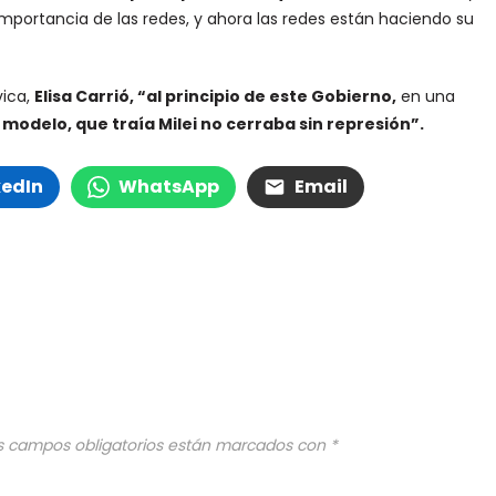
importancia de las redes, y ahora las redes están haciendo su
vica,
Elisa Carrió, “al principio de este Gobierno,
en una
 modelo, que traía Milei no cerraba sin represión”.
kedIn
WhatsApp
Email
s campos obligatorios están marcados con
*