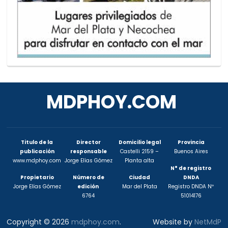
MDPHOY.COM
Titulo de la
Director
Domicilio legal
Provincia
publicación
responsable
Castelli 2159 –
Buenos Aires
www.mdphoy.com
Jorge Elías Gómez
Planta alta
N° de registro
Propietario
Número de
Ciudad
DNDA
Jorge Elías Gómez
edición
Mar del Plata
Registro DNDA Nº
6764
51014176
Copyright © 2026
mdphoy.com
.
Website by
NetMdP