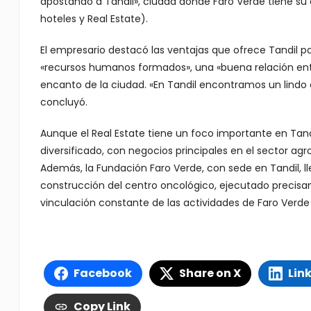
apostando a Tandil», ciudad donde Faro Verde tiene su
hoteles y Real Estate).
El empresario destacó las ventajas que ofrece Tandil pa
«recursos humanos formados», una «buena relación entre 
encanto de la ciudad. «En Tandil encontramos un lindo equ
concluyó.
Aunque el Real Estate tiene un foco importante en Tand
diversificado, con negocios principales en el sector agro
Además, la Fundación Faro Verde, con sede en Tandil, ll
construcción del centro oncológico, ejecutado precisame
vinculación constante de las actividades de Faro Verd
Facebook
Share on X
Lin
Copy Link