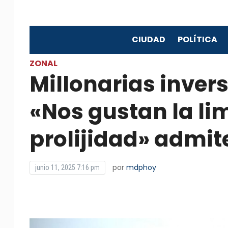
CIUDAD
POLÍTICA
ZONAL
Millonarias invers
«Nos gustan la lim
prolijidad» admit
por
mdphoy
junio 11, 2025 7:16 pm