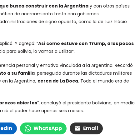
a que busca construir con la Argentina
y con otros países
omática de acercamiento tanto con gobiernos
ministraciones de signo opuesto, como la de Luiz Inácio
plicó. Y agregó: “
Así como estuve con Trump, a los pocos
o para Bolivia, lo vamos a utilizar”.
ferencia personal y emotiva vinculada a la Argentina. Recordó
nto a su familia
, perseguida durante las dictaduras militares
e en la Argentina,
cerca de La Boca
. Todo el mundo era de
 brazos abiertos
”, concluyó el presidente boliviano, en medio
mió el poder hace apenas seis meses.
kedIn
WhatsApp
Email