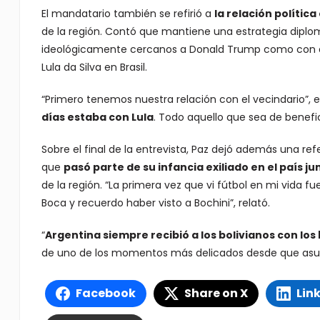
El mandatario también se refirió a
la relación polític
de la región. Contó que mantiene una estrategia dipl
ideológicamente cercanos a Donald Trump como con ad
Lula da Silva en Brasil.
“Primero tenemos nuestra relación con el vecindario”, ex
días estaba con Lula
. Todo aquello que sea de benefici
Sobre el final de la entrevista, Paz dejó además una re
que
pasó parte de su infancia exiliado en el país ju
de la región. “La primera vez que vi fútbol en mi vida fu
Boca y recuerdo haber visto a Bochini”, relató.
“
Argentina siempre recibió a los bolivianos con los
de uno de los momentos más delicados desde que asu
Facebook
Share on X
Lin