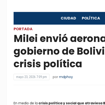
CIUDAD
POLÍTICA
PORTADA
Milei envió aerona
gobierno de Boliv
crisis política
por
mdphoy
mayo 23, 2026 7:09 pm
En medio de la
crisis política y social que atraviesa B