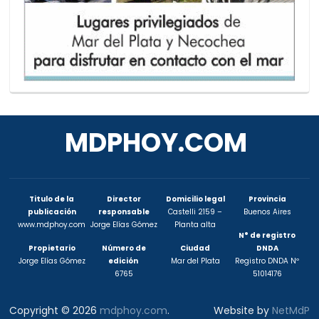
MDPHOY.COM
Titulo de la
Director
Domicilio legal
Provincia
publicación
responsable
Castelli 2159 –
Buenos Aires
www.mdphoy.com
Jorge Elías Gómez
Planta alta
N° de registro
Propietario
Número de
Ciudad
DNDA
Jorge Elías Gómez
edición
Mar del Plata
Registro DNDA Nº
6765
51014176
Copyright © 2026
mdphoy.com
.
Website by
NetMdP