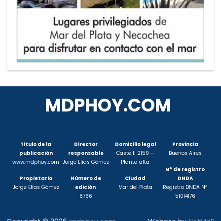
MDPHOY.COM
Titulo de la
Director
Domicilio legal
Provincia
publicación
responsable
Castelli 2159 –
Buenos Aires
www.mdphoy.com
Jorge Elías Gómez
Planta alta
N° de registro
Propietario
Número de
Ciudad
DNDA
Jorge Elías Gómez
edición
Mar del Plata
Registro DNDA Nº
6766
51014176